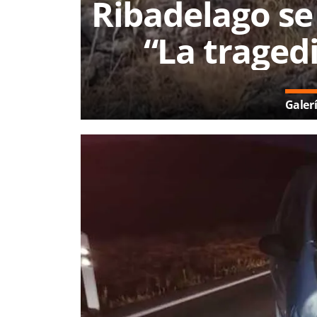
Ribadelago se
“La traged
Galer