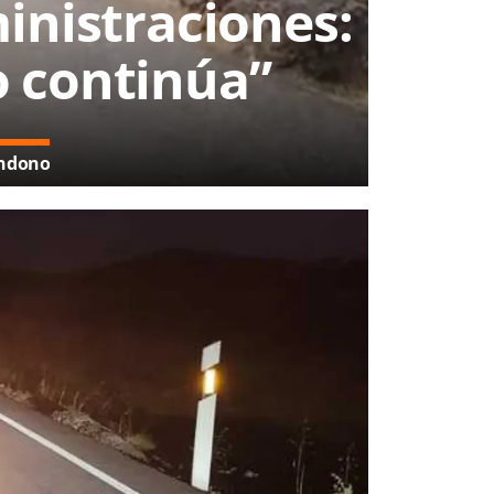
inistraciones:
o continúa”
andono