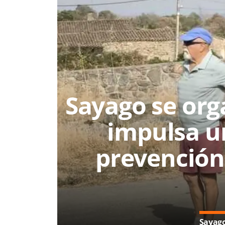
Sayago se orga
impulsa u
prevención
Sayago