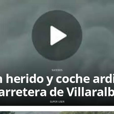
SUCESOS
arretera de Villaral
SUPER USER