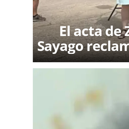
El acta de
Sayago reclam