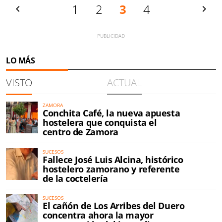
Anterior
1
2
3
4
Siguien
LO MÁS
VISTO
ACTUAL
ZAMORA
Conchita Café, la nueva apuesta
hostelera que conquista el
centro de Zamora
SUCESOS
Fallece José Luis Alcina, histórico
hostelero zamorano y referente
de la coctelería
SUCESOS
El cañón de Los Arribes del Duero
concentra ahora la mayor