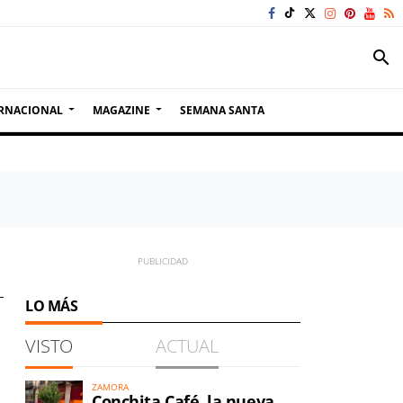
search
RNACIONAL
MAGAZINE
SEMANA SANTA
LO MÁS
VISTO
ACTUAL
ZAMORA
Conchita Café, la nueva