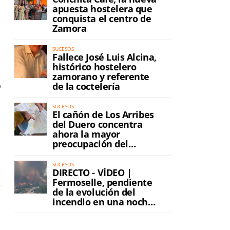
apuesta hostelera que
conquista el centro de
Zamora
SUCESOS
Fallece José Luis Alcina,
histórico hostelero
zamorano y referente
o
de la coctelería
SUCESOS
El cañón de Los Arribes
del Duero concentra
ahora la mayor
preocupación del
incendio
SUCESOS
DIRECTO - VÍDEO |
Fermoselle, pendiente
de la evolución del
incendio en una noche
de máxima tensión