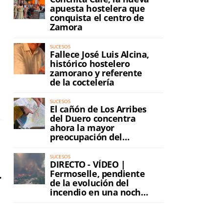
apuesta hostelera que
conquista el centro de
Zamora
SUCESOS
Fallece José Luis Alcina,
histórico hostelero
zamorano y referente
de la coctelería
SUCESOS
El cañón de Los Arribes
del Duero concentra
ahora la mayor
preocupación del
incendio
SUCESOS
DIRECTO - VÍDEO |
Fermoselle, pendiente
r
de la evolución del
incendio en una noche
de máxima tensión