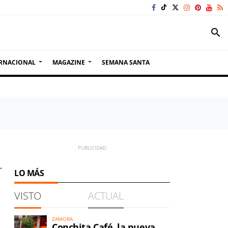
search
RNACIONAL
MAGAZINE
SEMANA SANTA
LO MÁS
VISTO
ACTUAL
ZAMORA
Conchita Café, la nueva