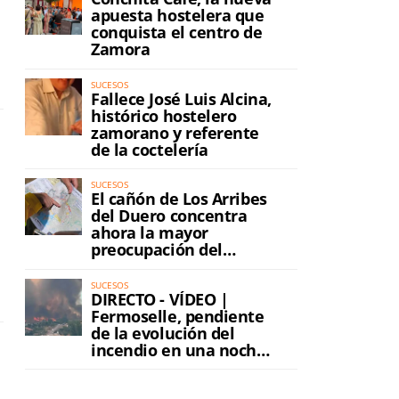
apuesta hostelera que
conquista el centro de
Zamora
SUCESOS
Fallece José Luis Alcina,
histórico hostelero
zamorano y referente
de la coctelería
SUCESOS
El cañón de Los Arribes
del Duero concentra
ahora la mayor
preocupación del
incendio
SUCESOS
DIRECTO - VÍDEO |
Fermoselle, pendiente
de la evolución del
incendio en una noche
de máxima tensión