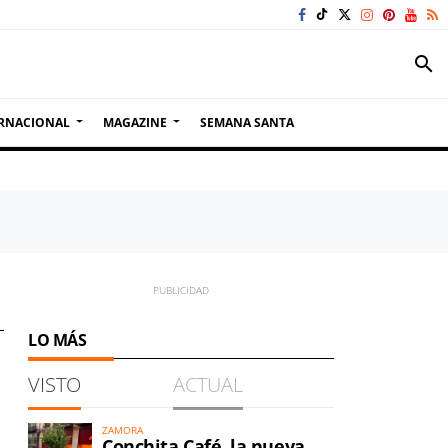
search
RNACIONAL
MAGAZINE
SEMANA SANTA
LO MÁS
VISTO
ACTUAL
ZAMORA
Conchita Café, la nueva