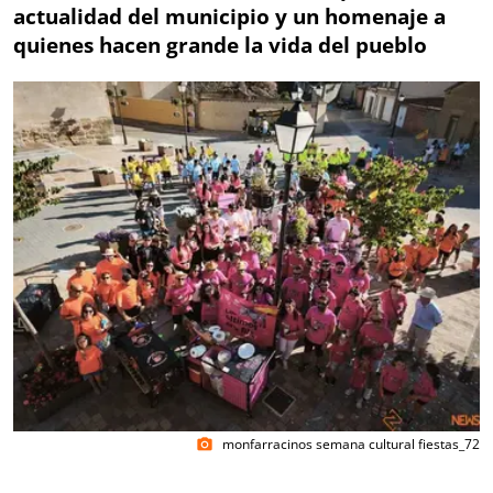
actualidad del municipio y un homenaje a
quienes hacen grande la vida del pueblo
monfarracinos semana cultural fiestas_72
photo_camera