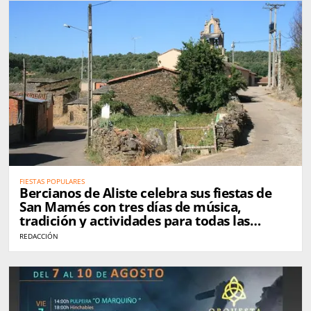
FIESTAS POPULARES
Bercianos de Aliste celebra sus fiestas de
San Mamés con tres días de música,
tradición y actividades para todas las
edades
REDACCIÓN