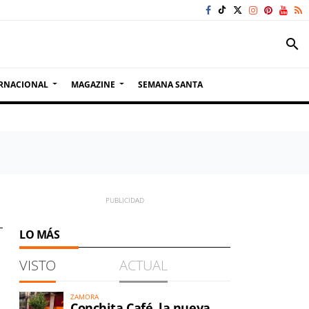
search
RNACIONAL
MAGAZINE
SEMANA SANTA
LO MÁS
VISTO
ACTUAL
ZAMORA
Conchita Café, la nueva