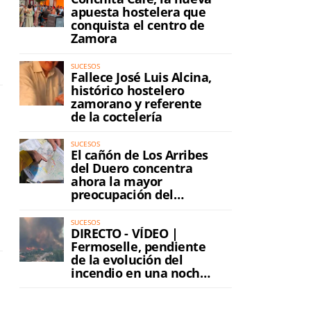
apuesta hostelera que
conquista el centro de
Zamora
SUCESOS
Fallece José Luis Alcina,
histórico hostelero
zamorano y referente
de la coctelería
SUCESOS
El cañón de Los Arribes
del Duero concentra
ahora la mayor
preocupación del
incendio
SUCESOS
DIRECTO - VÍDEO |
Fermoselle, pendiente
de la evolución del
incendio en una noche
de máxima tensión