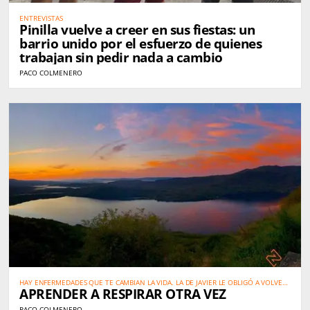
ENTREVISTAS
Pinilla vuelve a creer en sus fiestas: un
barrio unido por el esfuerzo de quienes
trabajan sin pedir nada a cambio
PACO COLMENERO
HAY ENFERMEDADES QUE TE CAMBIAN LA VIDA. LA DE JAVIER LE OBLIGÓ A VOLVER
APRENDER A RESPIRAR OTRA VEZ
A APRENDER A VIVIRLA DESDE EL PRINCIPIO
PACO COLMENERO