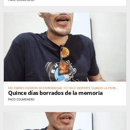
MIS PADRES VIVIERON MI ENFERMEDAD. YO SOLO DESPERTÉ CUANDO LA PEOR
Quince días borrados de la memoria
PARTE YA HABÍA PASADO
PACO COLMENERO