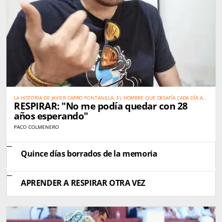
LA HISTORIA DE JAVIER CARRO FONTANILLA, EL HOMBRE QUE DESAFÍA CADA DÍA A
RESPIRAR: "No me podía quedar con 28
UNA ENFERMEDAD QUE APENAS LA MEDICINA CONOCE
años esperando"
PACO COLMENERO
Quince días borrados de la memoria
APRENDER A RESPIRAR OTRA VEZ