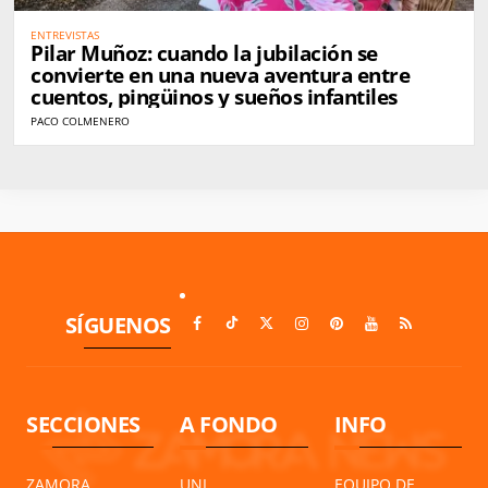
ENTREVISTAS
Pilar Muñoz: cuando la jubilación se
convierte en una nueva aventura entre
cuentos, pingüinos y sueños infantiles
PACO COLMENERO
SÍGUENOS
SECCIONES
A FONDO
INFO
ZAMORA
UNI
EQUIPO DE