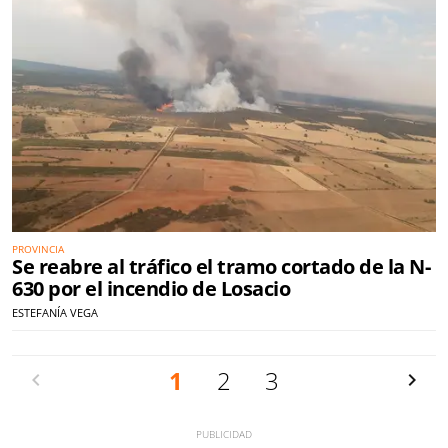
PROVINCIA
Se reabre al tráfico el tramo cortado de la N-
630 por el incendio de Losacio
ESTEFANÍA VEGA
Anterior
1
2
3
Siguien