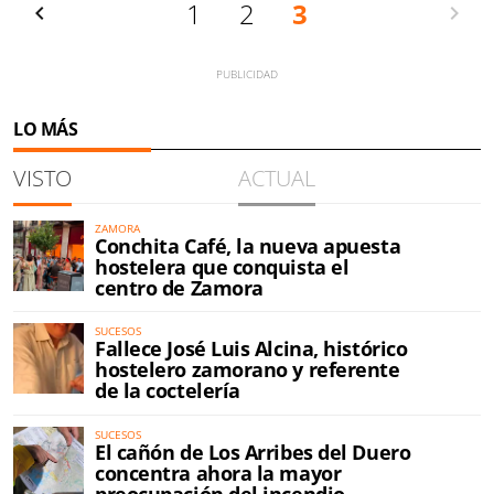
Anterior
1
2
3
Siguien
LO MÁS
VISTO
ACTUAL
ZAMORA
Conchita Café, la nueva apuesta
hostelera que conquista el
centro de Zamora
SUCESOS
Fallece José Luis Alcina, histórico
hostelero zamorano y referente
de la coctelería
SUCESOS
El cañón de Los Arribes del Duero
concentra ahora la mayor
preocupación del incendio