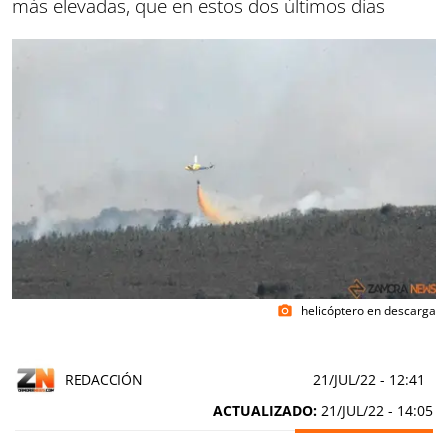
más elevadas, que en estos dos últimos días
helicóptero en descarga
photo_camera
REDACCIÓN
21/JUL/22
- 12:41
ACTUALIZADO:
21/JUL/22 - 14:05