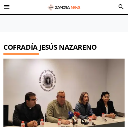
menu
search
COFRADÍA JESÚS NAZARENO