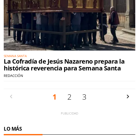
SEMANA SANTA
La Cofradía de Jesús Nazareno prepara la
histórica reverencia para Semana Santa
REDACCIÓN
Anterior
1
2
3
Siguien
LO MÁS