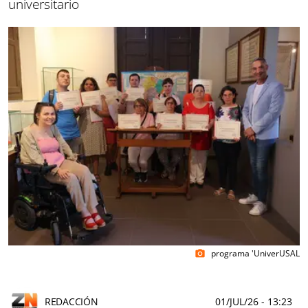
universitario
programa 'UniverUSAL
photo_camera
REDACCIÓN
01/JUL/26
- 13:23