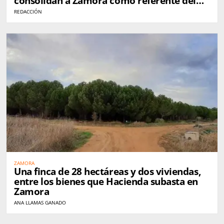
consolidan a Zamora como referente del
queso en España
REDACCIÓN
ZAMORA
Una finca de 28 hectáreas y dos viviendas,
entre los bienes que Hacienda subasta en
Zamora
ANA LLAMAS GANADO