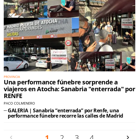
PROVINCIA
Una performance fúnebre sorprende a
viajeros en Atocha: Sanabria "enterrada" por
RENFE
PACO COLMENERO
GALERÍA | Sanabria “enterrada” por Renfe, una
performance fúnebre recorre las calles de Madrid
Anterior
1
2
3
4
Siguien