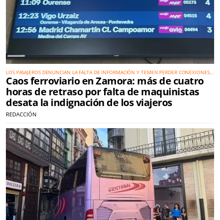
LOS PASAJEROS DENUNCIAN LA FALTA DE INFORMACIÓN Y TEMEN PERDER CONEXIONES
Caos ferroviario en Zamora: más de cuatro
EN MADRID MIENTRAS RENFE RECONOCE PROBLEMAS OPERATIVOS EN PLENA CAMPAÑA
DE VERANO
horas de retraso por falta de maquinistas
desata la indignación de los viajeros
REDACCIÓN