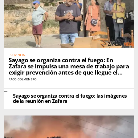
PROVINCIA
Sayago se organiza contra el fuego: En
Zafara se impulsa una mesa de trabajo para
exigir prevención antes de que llegue el
próximo incendio
PACO COLMENERO
Sayago se organiza contra el fuego: las imágenes
de la reunión en Zafara