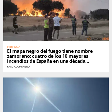
PROVINCIA
El mapa negro del fuego tiene nombre
zamorano: cuatro de los 10 mayores
incendios de España en una década
golpearon Zamora
PACO COLMENERO