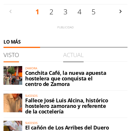
Anterior
1
2
3
4
5
Siguien
LO MÁS
VISTO
ACTUAL
ZAMORA
Conchita Café, la nueva apuesta
hostelera que conquista el
centro de Zamora
SUCESOS
Fallece José Luis Alcina, histórico
hostelero zamorano y referente
de la coctelería
SUCESOS
El cañón de Los Arribes del Duero