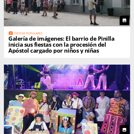
photo
photo_camera
FIESTAS POPULARES
Galería de imágenes: El barrio de Pinilla
inicia sus fiestas con la procesión del
Apóstol cargado por niños y niñas
photo