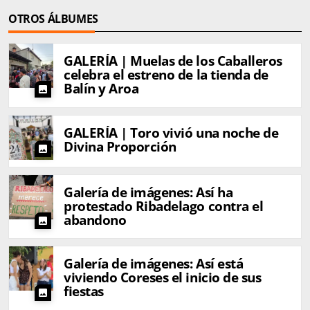
OTROS ÁLBUMES
GALERÍA | Muelas de los Caballeros
celebra el estreno de la tienda de
Balín y Aroa
photo
GALERÍA | Toro vivió una noche de
Divina Proporción
photo
Galería de imágenes: Así ha
protestado Ribadelago contra el
abandono
photo
Galería de imágenes: Así está
viviendo Coreses el inicio de sus
fiestas
photo