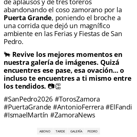
de aplausos y de tres toreros
abandonando el coso zamorano por la
Puerta Grande
, poniendo el broche a
una corrida que dejó un magnífico
ambiente en las Ferias y Fiestas de San
Pedro.
🐂
Revive los mejores momentos en
nuestra galería de imágenes. Quizá
encuentres ese pase, esa ovación... o
incluso te encuentres a ti mismo entre
los tendidos.
📷👏
#SanPedro2026 #TorosZamora
#PuertaGrande #AntonioFerrera #ElFandi
#IsmaelMartín #ZamoraNews
ABONO
TARDE
GALERÍA
PEDRO