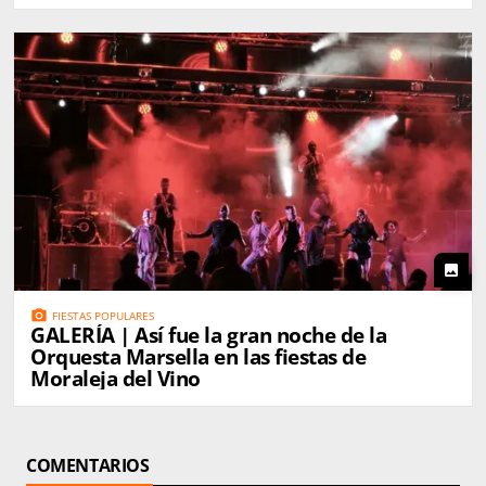
photo
photo_camera
FIESTAS POPULARES
GALERÍA | Así fue la gran noche de la
Orquesta Marsella en las fiestas de
Moraleja del Vino
COMENTARIOS