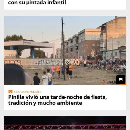
con su pintada infantil
photo
photo_camera
FIESTAS POPULARES
Pinilla vivió una tarde-noche de fiesta,
tradición y mucho ambiente