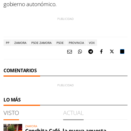
gobierno autonómico.
PP
ZAMORA
PSOE ZAMORA
PSOE
PROVINCIA
VOX
COMENTARIOS
LO MÁS
VISTO
ACTUAL
ZAMORA
Conchita Café, la nueva apuesta