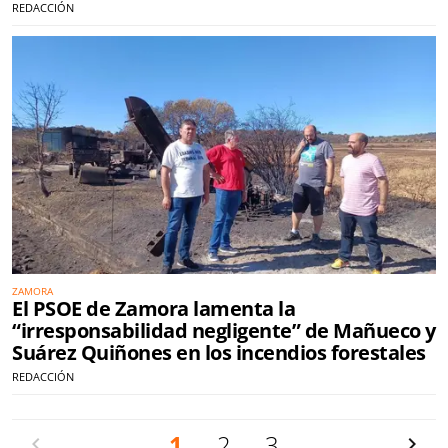
REDACCIÓN
ZAMORA
El PSOE de Zamora lamenta la
“irresponsabilidad negligente” de Mañueco y
Suárez Quiñones en los incendios forestales
REDACCIÓN
Anterior
1
2
3
Siguien