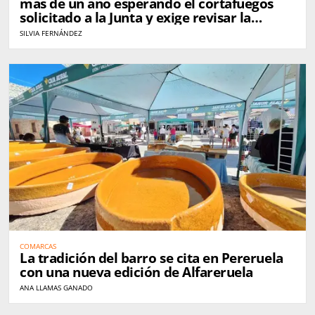
más de un año esperando el cortafuegos
solicitado a la Junta y exige revisar la
gestión de Arribes tras el incendio
SILVIA FERNÁNDEZ
COMARCAS
La tradición del barro se cita en Pereruela
con una nueva edición de Alfareruela
ANA LLAMAS GANADO