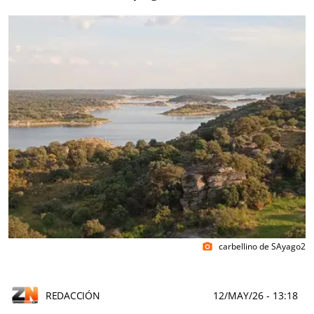
carbellino de SAyago2
photo_camera
REDACCIÓN
12/MAY/26
- 13:18