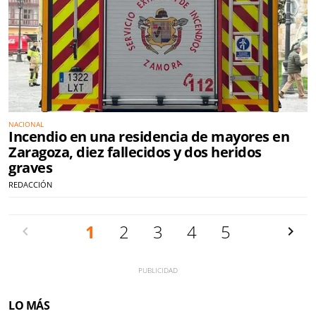
NACIONAL
Incendio en una residencia de mayores en
Zaragoza, diez fallecidos y dos heridos
graves
REDACCIÓN
Anterior
1
2
3
4
5
Siguien
LO MÁS