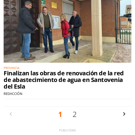
PROVINCIA
Finalizan las obras de renovación de la red
de abastecimiento de agua en Santovenia
del Esla
REDACCIÓN
Anterior
1
2
Siguien