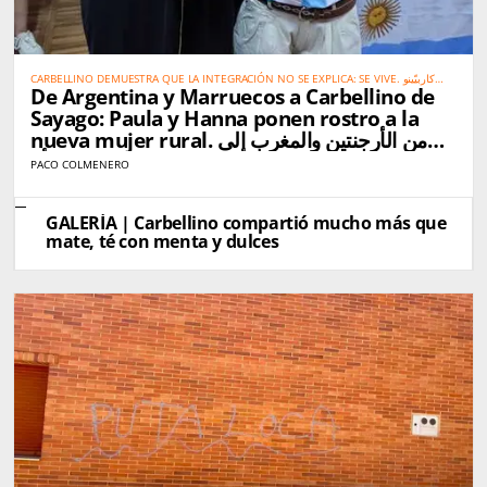
CARBELLINO DEMUESTRA QUE LA INTEGRACIÓN NO SE EXPLICA: SE VIVE. كاربيّينو
De Argentina y Marruecos a Carbellino de
تُثبت أن الاندماج الحقيقي لا يحتاج إلى شرح… بل يُعاش
Sayago: Paula y Hanna ponen rostro a la
nueva mujer rural. من الأرجنتين والمغرب إلى
كاربيّينو دي ساياغو: باولا وهناء تجسّدان صورة المرأة
PACO COLMENERO
القروية الجديدة
GALERÍA | Carbellino compartió mucho más que
mate, té con menta y dulces