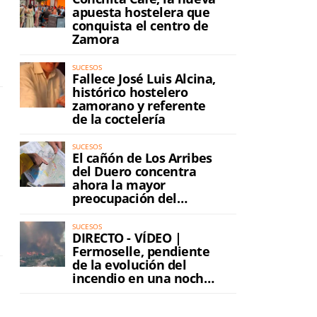
apuesta hostelera que
conquista el centro de
Zamora
SUCESOS
Fallece José Luis Alcina,
histórico hostelero
zamorano y referente
de la coctelería
SUCESOS
El cañón de Los Arribes
del Duero concentra
ahora la mayor
preocupación del
incendio
SUCESOS
DIRECTO - VÍDEO |
Fermoselle, pendiente
de la evolución del
incendio en una noche
de máxima tensión