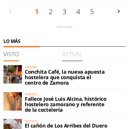
Anterior
1
2
3
4
5
Siguien
LO MÁS
VISTO
ACTUAL
ZAMORA
Conchita Café, la nueva apuesta
hostelera que conquista el
centro de Zamora
SUCESOS
Fallece José Luis Alcina, histórico
hostelero zamorano y referente
de la coctelería
SUCESOS
El cañón de Los Arribes del Duero