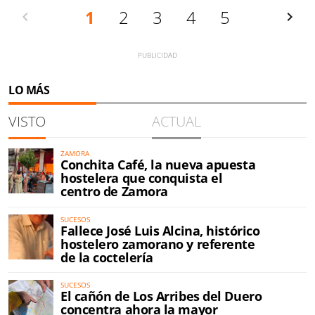
Anterior
1
2
3
4
5
Siguien
LO MÁS
VISTO
ACTUAL
ZAMORA
Conchita Café, la nueva apuesta
hostelera que conquista el
centro de Zamora
SUCESOS
Fallece José Luis Alcina, histórico
hostelero zamorano y referente
de la coctelería
SUCESOS
El cañón de Los Arribes del Duero
concentra ahora la mayor