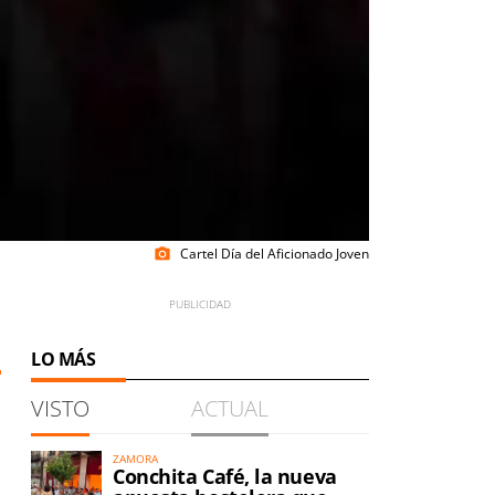
Cartel Día del Aficionado Joven
photo_camera
LO MÁS
VISTO
ACTUAL
ZAMORA
Conchita Café, la nueva