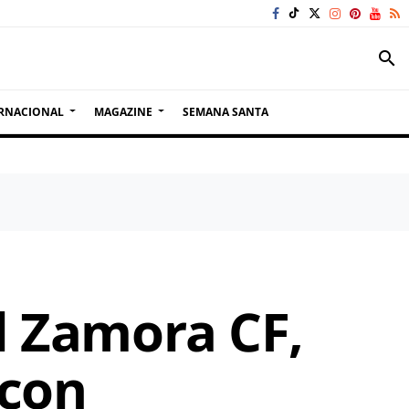
search
RNACIONAL
MAGAZINE
SEMANA SANTA
el Zamora CF,
 con