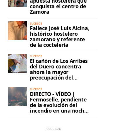
apuesta hostelera que
conquista el centro de
Zamora
SUCESOS
Fallece José Luis Alcina,
histórico hostelero
zamorano y referente
de la coctelería
SUCESOS
El cañón de Los Arribes
del Duero concentra
ahora la mayor
preocupación del
incendio
SUCESOS
DIRECTO - VÍDEO |
Fermoselle, pendiente
de la evolución del
incendio en una noche
de máxima tensión