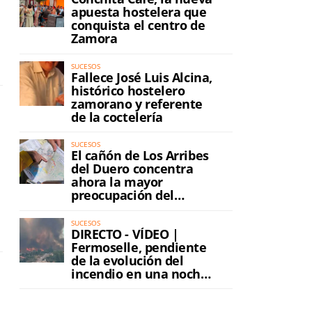
apuesta hostelera que
conquista el centro de
Zamora
SUCESOS
Fallece José Luis Alcina,
histórico hostelero
zamorano y referente
de la coctelería
SUCESOS
El cañón de Los Arribes
del Duero concentra
ahora la mayor
preocupación del
incendio
SUCESOS
DIRECTO - VÍDEO |
Fermoselle, pendiente
de la evolución del
incendio en una noche
de máxima tensión