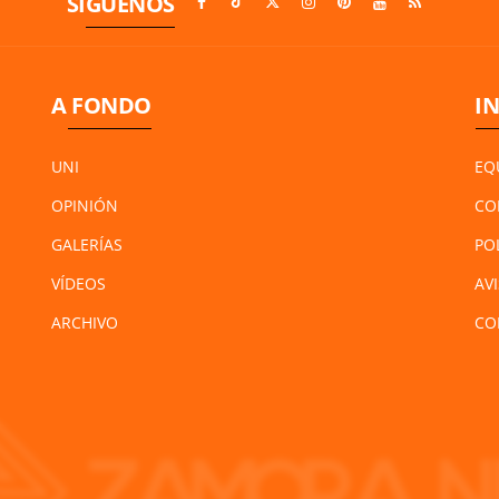
SÍGUENOS
A FONDO
I
UNI
EQ
OPINIÓN
CO
GALERÍAS
PO
VÍDEOS
AV
ARCHIVO
CO