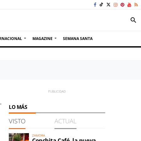
search
RNACIONAL
MAGAZINE
SEMANA SANTA
LO MÁS
VISTO
ACTUAL
ZAMORA
Conchita Café, la nueva