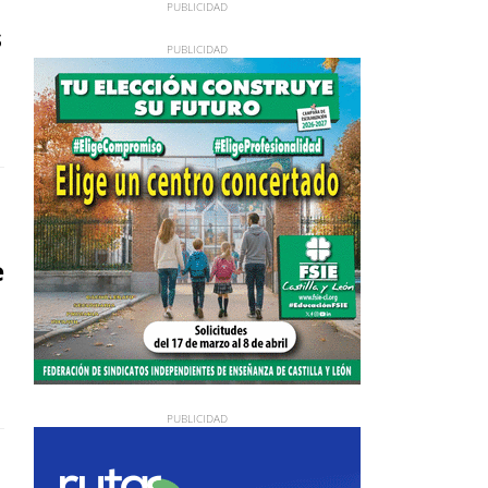
a
s
e