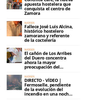
apuesta hostelera que
conquista el centro de
Zamora
SUCESOS
Fallece José Luis Alcina,
histórico hostelero
zamorano y referente
de la coctelería
SUCESOS
El cañón de Los Arribes
del Duero concentra
ahora la mayor
preocupación del
incendio
SUCESOS
DIRECTO - VÍDEO |
Fermoselle, pendiente
de la evolución del
incendio en una noche
de máxima tensión