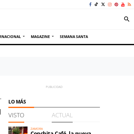
search
RNACIONAL
MAGAZINE
SEMANA SANTA
LO MÁS
l
VISTO
ACTUAL
ZAMORA
Conchita Café, la nueva