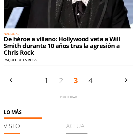
NACIONAL
De héroe a villano: Hollywood veta a Will
Smith durante 10 años tras la agresión a
Chris Rock
RAQUEL DE LA ROSA
Anterior
1
2
3
4
Siguien
LO MÁS
VISTO
ACTUAL