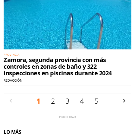
PROVINCIA
Zamora, segunda provincia con más
controles en zonas de baño y 322
inspecciones en piscinas durante 2024
REDACCIÓN
Anterior
1
2
3
4
5
Siguien
LO MÁS