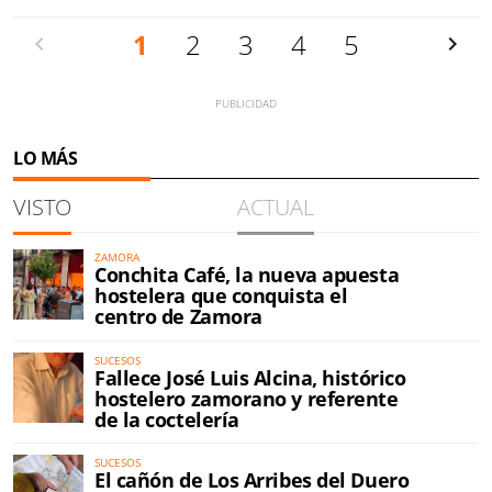
Anterior
1
2
3
4
5
Siguien
LO MÁS
VISTO
ACTUAL
ZAMORA
Conchita Café, la nueva apuesta
hostelera que conquista el
centro de Zamora
SUCESOS
Fallece José Luis Alcina, histórico
hostelero zamorano y referente
de la coctelería
SUCESOS
El cañón de Los Arribes del Duero