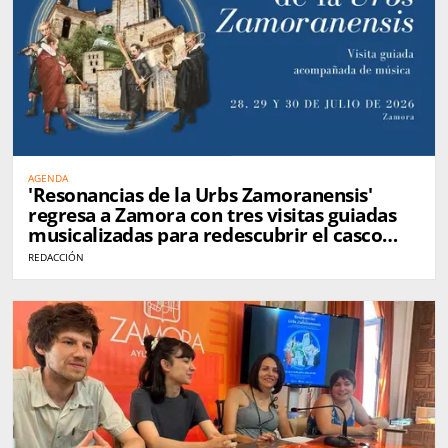
AGENDA
'Resonancias de la Urbs Zamoranensis'
regresa a Zamora con tres visitas guiadas
musicalizadas para redescubrir el casco
histórico
REDACCIÓN