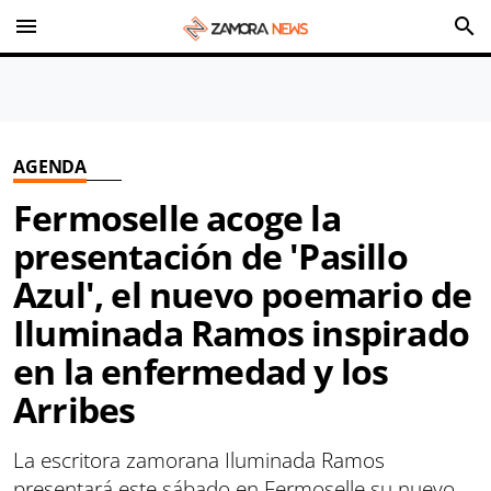
menu
search
AGENDA
Fermoselle acoge la
presentación de 'Pasillo
Azul', el nuevo poemario de
Iluminada Ramos inspirado
en la enfermedad y los
Arribes
La escritora zamorana Iluminada Ramos
presentará este sábado en Fermoselle su nuevo