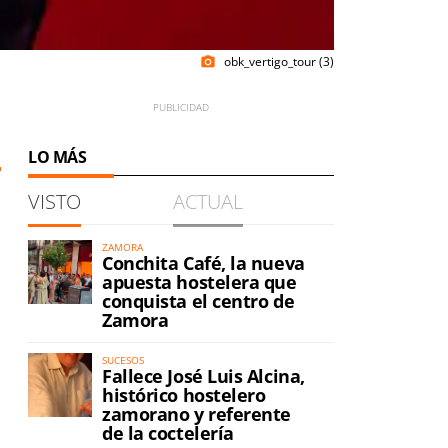
obk_vertigo_tour (3)
photo_camera
LO MÁS
VISTO
ACTUAL
ZAMORA
Conchita Café, la nueva
apuesta hostelera que
conquista el centro de
Zamora
SUCESOS
Fallece José Luis Alcina,
histórico hostelero
zamorano y referente
de la coctelería