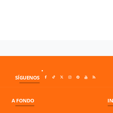
SÍGUENOS
A FONDO
I