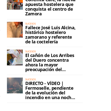
apuesta hostelera que
conquista el centro de
Zamora
SUCESOS
Fallece José Luis Alcina,
histórico hostelero
zamorano y referente
de la coctelería
SUCESOS
El cañón de Los Arribes
del Duero concentra
ahora la mayor
preocupación del
incendio
SUCESOS
DIRECTO - VÍDEO |
Fermoselle, pendiente
de la evolución del
incendio en una noche
de máxima tensión