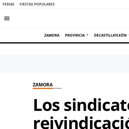
FERIAS
FIESTAS POPULARES
menu
ZAMORA
PROVINCIA
DECASTILLAYLEÓN
ZAMORA
Los sindicat
reivindicaci