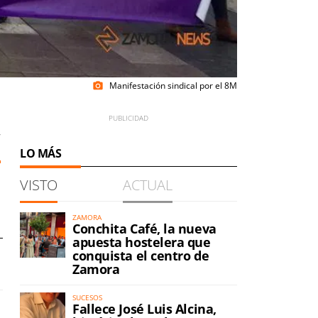
Manifestación sindical por el 8M
photo_camera
7
LO MÁS
VISTO
ACTUAL
ZAMORA
Conchita Café, la nueva
apuesta hostelera que
conquista el centro de
Zamora
SUCESOS
Fallece José Luis Alcina,