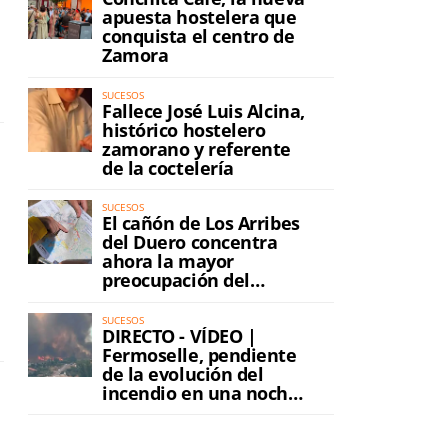
apuesta hostelera que
conquista el centro de
Zamora
SUCESOS
Fallece José Luis Alcina,
histórico hostelero
zamorano y referente
de la coctelería
SUCESOS
El cañón de Los Arribes
del Duero concentra
ahora la mayor
preocupación del
incendio
SUCESOS
DIRECTO - VÍDEO |
Fermoselle, pendiente
de la evolución del
incendio en una noche
de máxima tensión