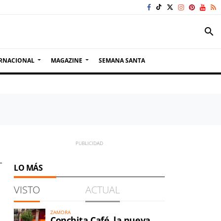
search
RNACIONAL
MAGAZINE
SEMANA SANTA
LO MÁS
VISTO
ACTUAL
ZAMORA
Conchita Café, la nueva