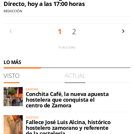
Directo, hoy a las 17:00 horas
REDACCIÓN
Anterior
1
2
Siguien
LO MÁS
VISTO
ACTUAL
ZAMORA
Conchita Café, la nueva apuesta
hostelera que conquista el
centro de Zamora
SUCESOS
Fallece José Luis Alcina, histórico
hostelero zamorano y referente
de la coctelería