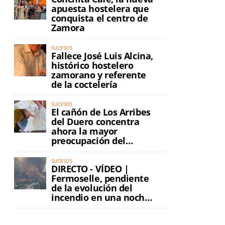
apuesta hostelera que
conquista el centro de
Zamora
SUCESOS
Fallece José Luis Alcina,
histórico hostelero
zamorano y referente
de la coctelería
SUCESOS
El cañón de Los Arribes
del Duero concentra
ahora la mayor
preocupación del
incendio
SUCESOS
DIRECTO - VÍDEO |
Fermoselle, pendiente
de la evolución del
incendio en una noche
de máxima tensión