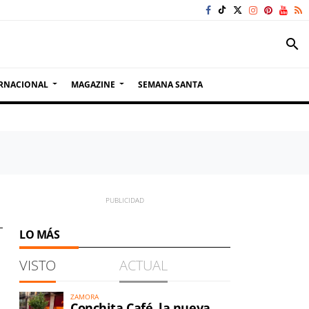
search
RNACIONAL
MAGAZINE
SEMANA SANTA
LO MÁS
VISTO
ACTUAL
ZAMORA
Conchita Café, la nueva