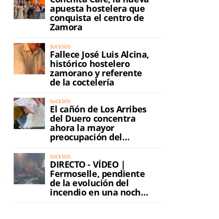
apuesta hostelera que
conquista el centro de
Zamora
SUCESOS
Fallece José Luis Alcina,
histórico hostelero
zamorano y referente
de la coctelería
SUCESOS
El cañón de Los Arribes
del Duero concentra
ahora la mayor
preocupación del
incendio
SUCESOS
DIRECTO - VÍDEO |
Fermoselle, pendiente
de la evolución del
incendio en una noche
de máxima tensión