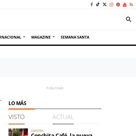
search
RNACIONAL
MAGAZINE
SEMANA SANTA
LO MÁS
VISTO
ACTUAL
ZAMORA
Conchita Café, la nueva