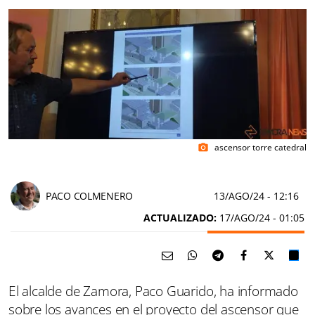
ascensor torre catedral
photo_camera
PACO COLMENERO
13/AGO/24
- 12:16
ACTUALIZADO:
17/AGO/24 - 01:05
El alcalde de Zamora, Paco Guarido, ha informado
sobre los avances en el proyecto del ascensor que