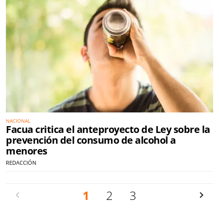
NACIONAL
Facua critica el anteproyecto de Ley sobre la
prevención del consumo de alcohol a
menores
REDACCIÓN
Anterior
1
2
3
Siguien