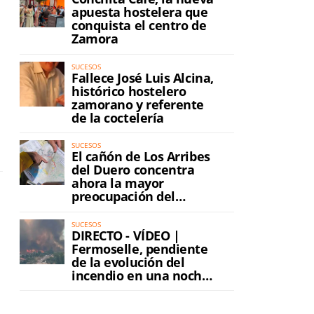
apuesta hostelera que
conquista el centro de
Zamora
SUCESOS
Fallece José Luis Alcina,
histórico hostelero
zamorano y referente
de la coctelería
SUCESOS
El cañón de Los Arribes
del Duero concentra
ahora la mayor
preocupación del
incendio
SUCESOS
DIRECTO - VÍDEO |
Fermoselle, pendiente
de la evolución del
incendio en una noche
de máxima tensión