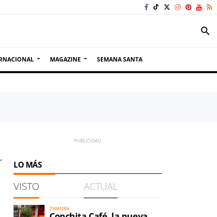
search
RNACIONAL
MAGAZINE
SEMANA SANTA
LO MÁS
VISTO
ACTUAL
ZAMORA
Conchita Café, la nueva