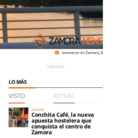
amanecer en Zamora_8
photo_camera
LO MÁS
VISTO
ACTUAL
ZAMORA
Conchita Café, la nueva
apuesta hostelera que
conquista el centro de
Zamora