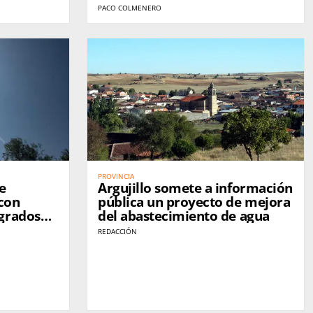
promesas
PACO COLMENERO
PROVINCIA
e
Argujillo somete a información
con
pública un proyecto de mejora
grados
del abastecimiento de agua
ana
REDACCIÓN