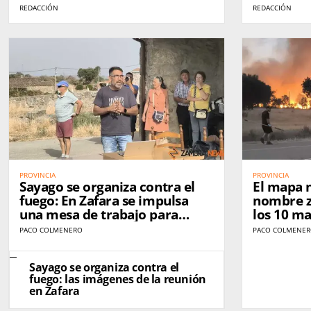
incendio
REDACCIÓN
REDACCIÓN
PROVINCIA
PROVINCIA
Sayago se organiza contra el
El mapa n
fuego: En Zafara se impulsa
nombre z
una mesa de trabajo para
los 10 ma
exigir prevención antes de que
España e
PACO COLMENERO
PACO COLMENE
llegue el próximo incendio
golpearo
Sayago se organiza contra el
fuego: las imágenes de la reunión
en Zafara