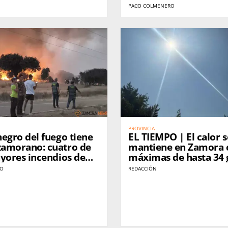
s
asamblea
PACO COLMENERO
PROVINCIA
egro del fuego tiene
EL TIEMPO | El calor s
amorano: cuatro de
mantiene en Zamora 
yores incendios de
máximas de hasta 34 
n una década
durante el fin de sem
RO
REDACCIÓN
n Zamora