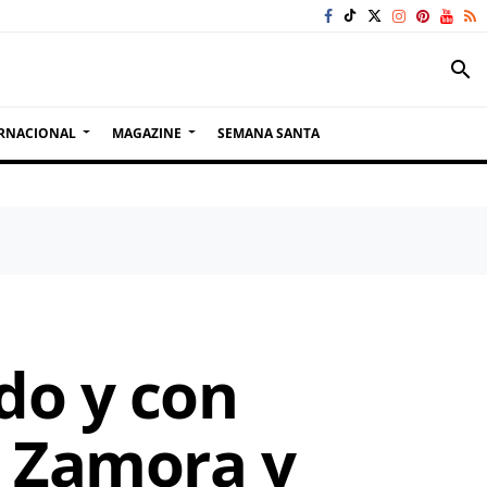
search
RNACIONAL
MAGAZINE
SEMANA SANTA
do y con
n Zamora y