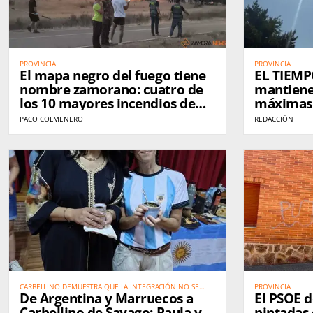
PROVINCIA
PROVINCIA
El mapa negro del fuego tiene
EL TIEMPO
nombre zamorano: cuatro de
mantiene
los 10 mayores incendios de
máximas 
España en una década
durante e
PACO COLMENERO
REDACCIÓN
golpearon Zamora
CARBELLINO DEMUESTRA QUE LA INTEGRACIÓN NO SE
PROVINCIA
De Argentina y Marruecos a
El PSOE 
EXPLICA: SE VIVE. كاربيّينو تُثبت أن الاندماج الحقيقي لا يحتاج إلى
شرح… بل يُعاش
Carbellino de Sayago: Paula y
pintadas 