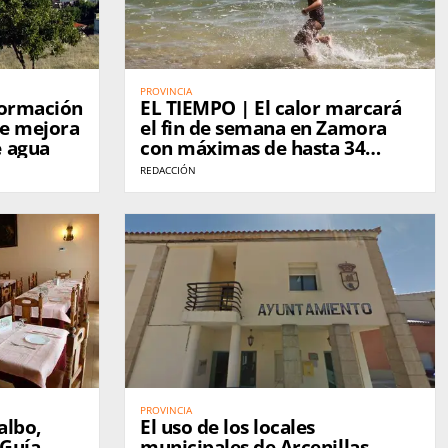
PROVINCIA
formación
EL TIEMPO | El calor marcará
de mejora
el fin de semana en Zamora
e agua
con máximas de hasta 34
grados
REDACCIÓN
PROVINCIA
albo,
El uso de los locales
 Guía
municipales de Arcenillas