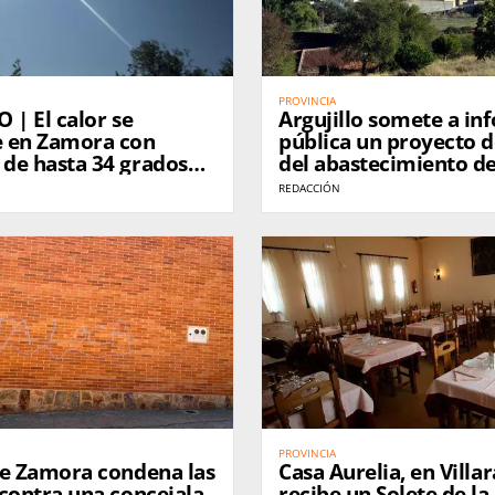
PROVINCIA
 | El calor se
Argujillo somete a in
 en Zamora con
pública un proyecto 
de hasta 34 grados
del abastecimiento d
l fin de semana
REDACCIÓN
PROVINCIA
de Zamora condena las
Casa Aurelia, en Villar
contra una concejala
recibe un Solete de la