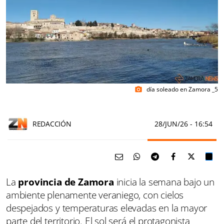
día soleado en Zamora _5
photo_camera
REDACCIÓN
28/JUN/26
- 16:54
La
provincia de Zamora
inicia la semana bajo un
ambiente plenamente veraniego, con cielos
despejados y temperaturas elevadas en la mayor
parte del territorio. El sol será el protagonista