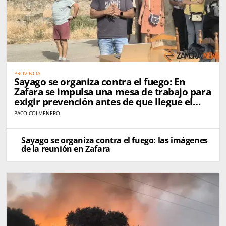
PROVINCIA
Sayago se organiza contra el fuego: En
Zafara se impulsa una mesa de trabajo para
exigir prevención antes de que llegue el
próximo incendio
PACO COLMENERO
Sayago se organiza contra el fuego: las imágenes
de la reunión en Zafara