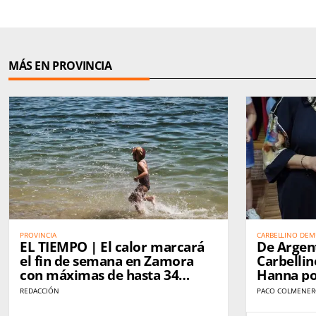
MÁS EN PROVINCIA
PROVINCIA
CARBELLINO DEM
EL TIEMPO | El calor marcará
De Argen
EXPLICA: SE VIVE. كاربيّينو تُثبت أن الاندماج الحقيقي لا يحتاج إلى
شرح… بل يُعاش
el fin de semana en Zamora
Carbellin
con máximas de hasta 34
Hanna po
grados
mujer rural. تين والمغرب
REDACCIÓN
PACO COLMENE
 باولا وهناء