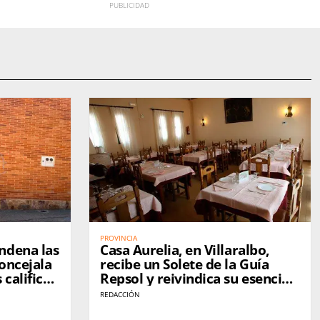
PROVINCIA
ndena las
Casa Aurelia, en Villaralbo,
oncejala
recibe un Solete de la Guía
 califica
Repsol y reivindica su esencia
cracia"
tras 37 años de historia
REDACCIÓN