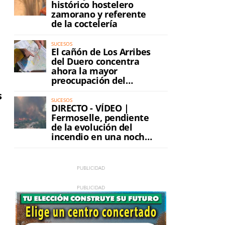
histórico hostelero
zamorano y referente
de la coctelería
SUCESOS
El cañón de Los Arribes
del Duero concentra
ahora la mayor
preocupación del
incendio
s
SUCESOS
DIRECTO - VÍDEO |
n
Fermoselle, pendiente
de la evolución del
incendio en una noche
de máxima tensión