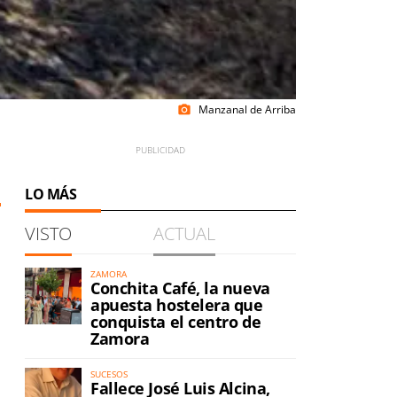
Manzanal de Arriba
photo_camera
LO MÁS
VISTO
ACTUAL
ZAMORA
Conchita Café, la nueva
apuesta hostelera que
conquista el centro de
Zamora
SUCESOS
Fallece José Luis Alcina,