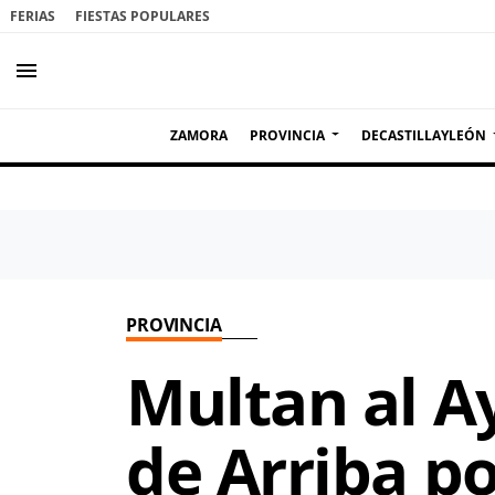
FERIAS
FIESTAS POPULARES
menu
ZAMORA
PROVINCIA
DECASTILLAYLEÓN
PROVINCIA
Multan al 
de Arriba p