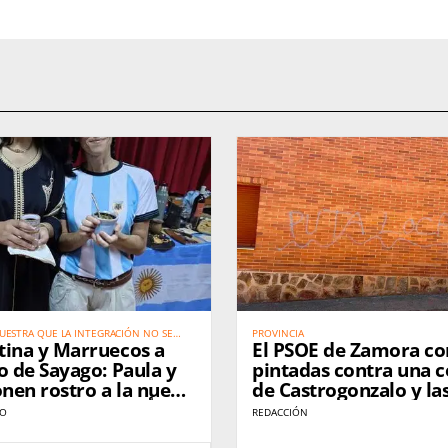
UESTRA QUE LA INTEGRACIÓN NO SE
PROVINCIA
tina y Marruecos a
El PSOE de Zamora co
o de Sayago: Paula y
pintadas contra una c
nen rostro a la nueva
de Castrogonzalo y las
من الأرجن
de "ataque a la demo
RO
REDACCIÓN
إلى كاربيّينو دي ساياغو: