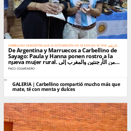
CARBELLINO DEMUESTRA QUE LA INTEGRACIÓN NO SE EXPLICA: SE VIVE. كاربيّينو
De Argentina y Marruecos a Carbellino de
تُثبت أن الاندماج الحقيقي لا يحتاج إلى شرح… بل يُعاش
Sayago: Paula y Hanna ponen rostro a la
nueva mujer rural. من الأرجنتين والمغرب إلى
كاربيّينو دي ساياغو: باولا وهناء تجسّدان صورة المرأة
PACO COLMENERO
القروية الجديدة
GALERÍA | Carbellino compartió mucho más que
mate, té con menta y dulces