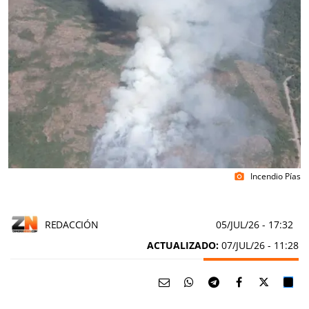
Incendio Pías
photo_camera
REDACCIÓN
05/JUL/26
- 17:32
ACTUALIZADO:
07/JUL/26 - 11:28